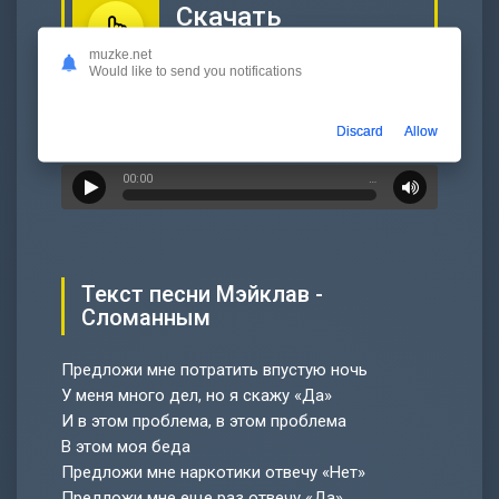
Скачать
Мэйклав - Сломанным
muzke.net
Would like to send you notifications
Слушать
Discard
Allow
Мэйклав - Сломанным
00:00
…
Текст песни Мэйклав -
Сломанным
Предложи мне потратить впустую ночь
У меня много дел, но я скажу «Да»
И в этом проблема, в этом проблема
В этом моя беда
Предложи мне наркотики отвечу «Нет»
Предложи мне еще раз отвечу «Да»