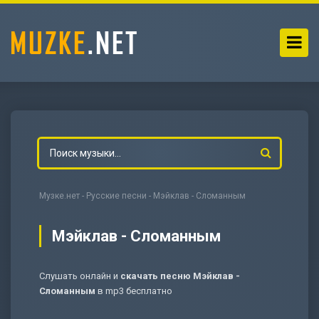
Музке.нет
-
Русские песни
- Мэйклав - Сломанным
Мэйклав - Сломанным
Слушать онлайн и
скачать песню Мэйклав -
-
Мольба
Сломанным
в mp3 бесплатно