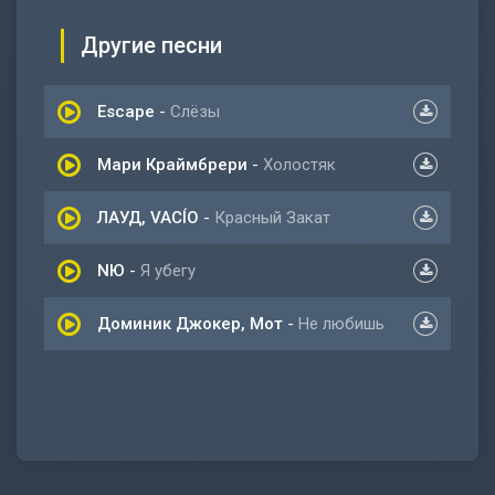
Другие песни
Escape
-
Слёзы
Мари Краймбрери
-
Холостяк
ЛАУД, VACÍO
-
Красный Закат
NЮ
-
Я убегу
Доминик Джокер, Мот
-
Не любишь