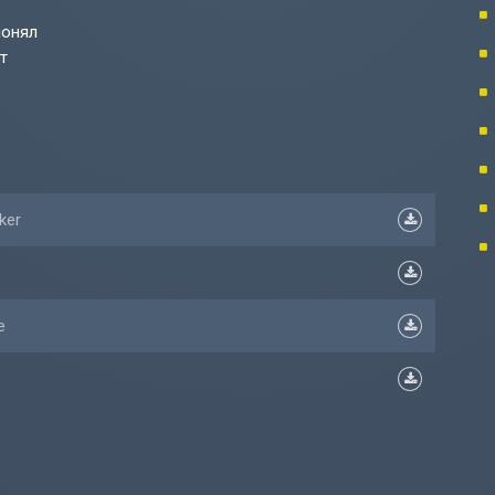
понял
т
ker
е