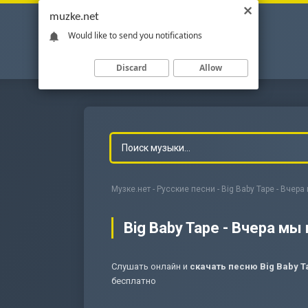
muzke.net
Would like to send you notifications
Discard
Allow
Музке.нет
-
Русские песни
- Big Baby Tape - Вчер
Big Baby Tape - Вчера мы
Слушать онлайн и
скачать песню Big Baby T
-
Мольба
бесплатно