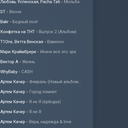
Любовь Успенская, Pacha Tati
-
Мольба
ST
-
Весна
Bakr
-
Бедный поэт
Конфетка на ТНТ
-
Выпуск 2 (Альбом)
T1One, Ветта Венская
-
Вавилон
Мари Краймбрери
-
Иначе всё это зря
Вектор А
-
Жизнь
WhyBaby
-
CASH
Артем Качер
-
Февраль (Новый альбом 2023)
Артем Качер
-
Город помнит
Артем Качер
-
Я не Я (epilogue)
Артем Качер
-
Я не Я
Артем Качер
-
Вера, надежда & love