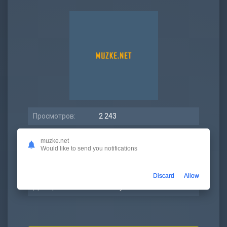
Просмотров:
2 243
Битрейт:
320 kbps
muzke.net
Would like to send you notifications
Размер:
5.61 МБ
Длительность:
2:26
Discard
Allow
Дата релиза:
13 август 2021