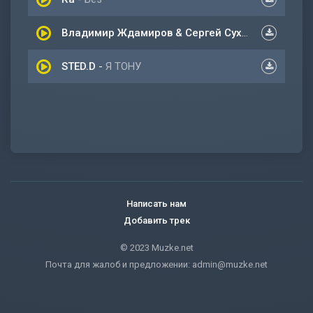
Владимир Ждамиров & Сергей Сухачев
-
За про
STED.D
-
Я ТОНУ
Написать нам
Добавить трек
© 2023 Muzke.net
Почта для жалоб и предложении:
admin@muzke.net