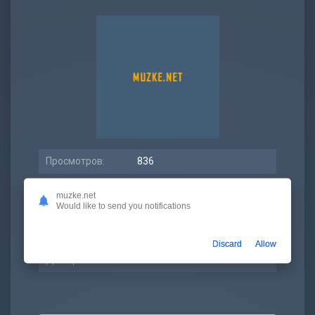
Просмотров:
836
Битрейт:
320 kbps
muzke.net
Would like to send you notifications
Размер:
5.38 МБ
Длительность:
2:20
Discard
Allow
Дата релиза:
23 июль 2021