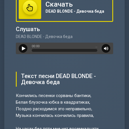
Скачать
DEAD BLONDE - Девочка беда
Слушать
DEAD BLONDE - Девочка беда
00:00
…
Текст песни DEAD BLONDE -
Девочка беда
Кончились песенки сорваны бантики,
Белая блузочка юбка в квадратиках,
Поздно расходимся это неправильно,
Музыка кончилась кончились правила,
На часах без пяти мне нет восемнадцати,