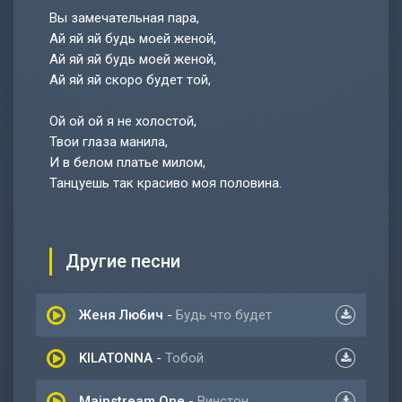
Вы замечательная пара,
Ай яй яй будь моей женой,
Ай яй яй будь моей женой,
Ай яй яй скоро будет той,
Ой ой ой я не холостой,
Твои глаза манила,
И в белом платье милом,
Танцуешь так красиво моя половина.
Другие песни
Женя Любич
-
Будь что будет
KILATONNA
-
Тобой
Mainstream One
-
Винстон