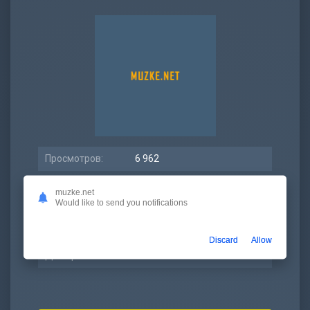
Просмотров:
6 962
Битрейт:
320 kbps
muzke.net
Would like to send you notifications
Размер:
5.17 МБ
Длительность:
2:15
Discard
Allow
Дата релиза:
26 июнь 2021