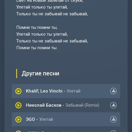
Свет на новый залипай от скуки,
Улетай только ты улетай,
Только ты не забывай не забывай,
Помни ты помни ты,
Улетай только ты улетай,
Только ты не забывай не забывай,
Помни ты помни ты.
Другие песни
KhaliF, Leo Vinchi
-
Улетай
Николай Басков
-
Забывай (Remix)
ЭGO
-
Улетай