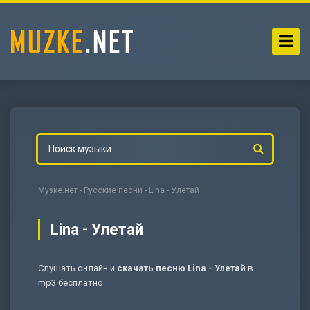
Музке.нет
-
Русские песни
- Lina - Улетай
Lina - Улетай
Слушать онлайн и
скачать песню Lina - Улетай
в
-
Мольба
mp3 бесплатно