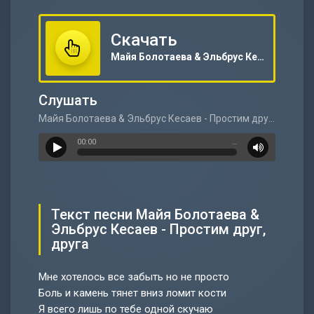
Скачать
Майя Болотаева & Эльбрус Кесаев - Простим друг, друга
Слушать
Майя Болотаева & Эльбрус Кесаев - Простим друг, друга
00:00
…
Текст песни Майя Болотаева &
Эльбрус Кесаев - Простим друг,
друга
Мне хотелось все забыть но не просто
Боль и камень тянет вниз ломит кости
Я всего лишь по тебе одной скучаю