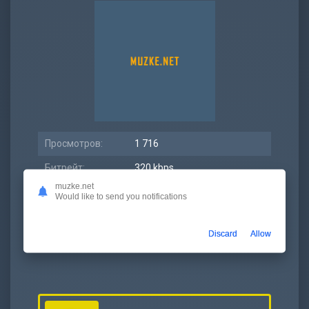
Просмотров:
1 716
Битрейт:
320 kbps
muzke.net
Размер:
7.42 МБ
Would like to send you notifications
Длительность:
3:14
Discard
Allow
Дата релиза:
09 июнь 2021