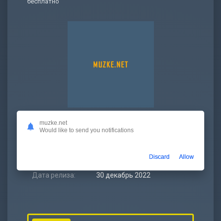
бесплатно
muzke.net
Битрейт:
320 kbps
Would like to send you notifications
Размер:
5.34 МБ
Discard
Allow
Длительность:
2:19
Дата релиза:
30 декабрь 2022