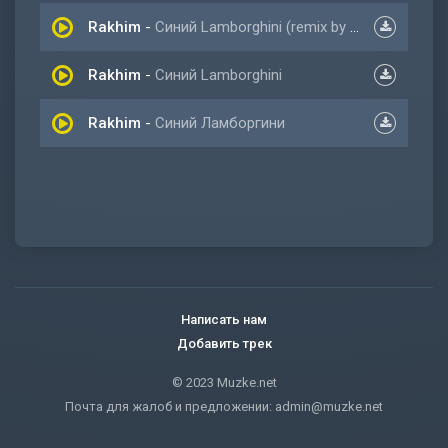
Rakhim
-
Синий Lamborghini (remix by Dan Korshunov)
Rakhim
-
Синий Lamborghini
Rakhim
-
Синий Ламборгини
Написать нам
Добавить трек
© 2023 Muzke.net
Почта для жалоб и предложении:
admin@muzke.net