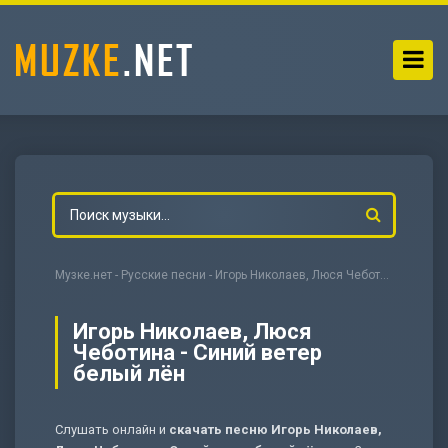
Музке.нет
-
Русские песни
- Игорь Николаев, Люся Чеботина - Синий ветер белый лён
Игорь Николаев, Люся
Чеботина - Синий ветер
белый лён
-
Мольба
Слушать онлайн и
скачать песню Игорь Николаев,