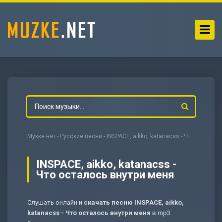
Музке.нет
-
Русские песни
- INSPACE, aikko, katanacss - Что осталось внутри меня
INSPACE, aikko, katanacss -
Что осталось внутри меня
-
Мольба
Слушать онлайн и
скачать песню INSPACE, aikko,
katanacss - Что осталось внутри меня
в mp3