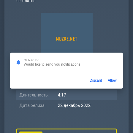
бесплатно
muzke.net
Would like to send you notifications
Битрейт:
320 kbps
Discard
Allow
Размер:
9.83 МБ
Длительность:
4:17
Дата релиза:
22 декабрь 2022