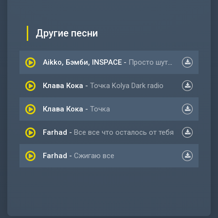
Другие песни
Aikko, Бэмби, INSPACE
-
Просто шуточка
Клава Кока
-
Точка Kolya Dark radio
Клава Кока
-
Точка
Farhad
-
Все все что осталось от тебя
Farhad
-
Сжигаю все