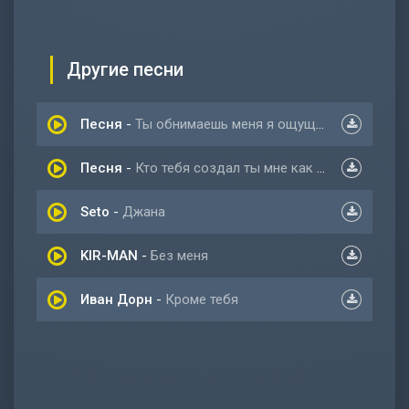
Другие песни
Песня
-
Ты обнимаешь меня я ощущаю тебя
Песня
-
Кто тебя создал ты мне как воздух
Seto
-
Джана
KIR-MAN
-
Без меня
Иван Дорн
-
Кроме тебя