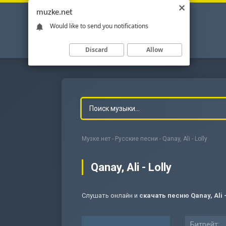
muzke.net
Would like to send you notifications
Discard
Allow
Музке.нет
-
Русские песни
- Qanay, Ali - Lolly
Qanay, Ali - Lolly
Слушать онлайн и
скачать песню Qanay, Ali -
-
Мольба
Битрейт: