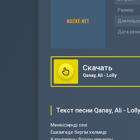
Размер:
Длительно
Дата рели
Скачать
Qanay, Ali - Lolly
Текст песни Qanay, Ali - Loll
Менікісің енді сені
Ешкімгеде бергім келмиді
Қатырмашы болды миымды