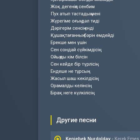
Жоқ дегеніңе сенбим
Пух атып тастадың мені
Жүрегіме оғың дәл тиді
Дәрігерім сенсің енді
Құшақтағанның бәрін емдейді
Ерекше мен үшін
Сен сондай сүйкімдісің
Ойыңды кім білсін
Сен кейде бір түрлісің
Ендеше не тұрсың
Жасыл шаш кекілдісің
Орамалды келінсің
Бірақ неге күлкілісің
Другие песни
Kenjebek Nurdolday
-
Kerek Emes