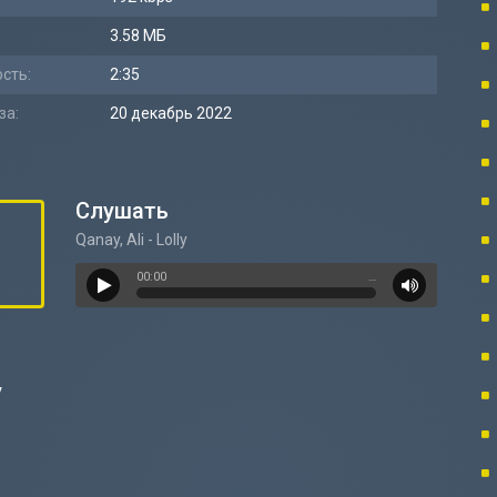
3.58 МБ
сть:
2:35
за:
20 декабрь 2022
Слушать
Qanay, Ali - Lolly
00:00
…
y