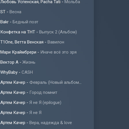
Любовь Успенская, Pacha Tati
-
Мольба
ST
-
Весна
Bakr
-
Бедный поэт
Конфетка на ТНТ
-
Выпуск 2 (Альбом)
T1One, Ветта Венская
-
Вавилон
Мари Краймбрери
-
Иначе всё это зря
Вектор А
-
Жизнь
WhyBaby
-
CASH
Артем Качер
-
Февраль (Новый альбом 2023)
Артем Качер
-
Город помнит
Артем Качер
-
Я не Я (epilogue)
Артем Качер
-
Я не Я
Артем Качер
-
Вера, надежда & love