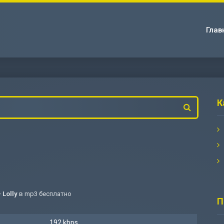
Глав
К
 Lolly
в mp3 бесплатно
П
192 kbps