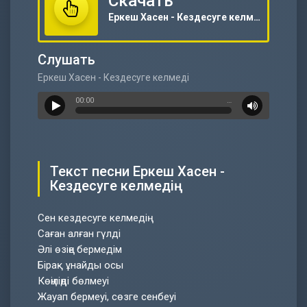
Скачать
Еркеш Хасен - Кездесуге келмедің
Слушать
Еркеш Хасен - Кездесуге келмедің
00:00
…
Текст песни Еркеш Хасен -
Кездесуге келмедің
Сен кездесуге келмедің
Саған алған гүлді
Әлі өзіңе бермедім
Бірақ ұнайды осы
Көңіліңді бөлмеуі
Жауап бермеуі, сөзге сенбеуі