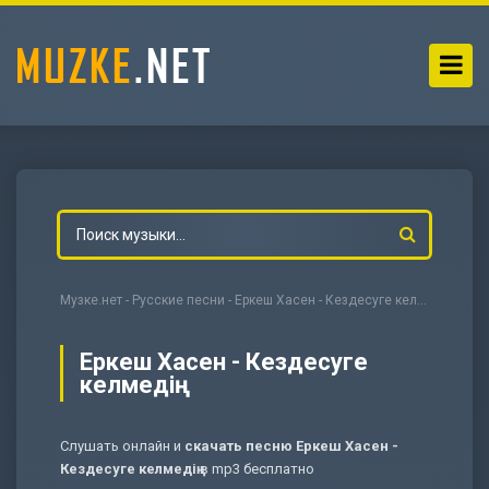
Музке.нет
-
Русские песни
- Еркеш Хасен - Кездесуге келмедің
Еркеш Хасен - Кездесуге
келмедің
-
Мольба
Слушать онлайн и
скачать песню Еркеш Хасен -
Кездесуге келмедің
в mp3 бесплатно