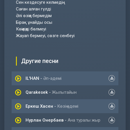
Сен кездесуге келмедің
Саған алған гүлді
Әлі өзіңе бермедім
Бірақ ұнайды осы
Көңіліңді бөлмеуі
Жауап бермеуі, сөзге сенбеуі
Другие песни
IL'HAN
-
Әп-әдемі
Qarakesek
-
Жылытайын
Еркеш Хасен
-
Көзің әдемі
Нурлан Онербаев
-
Ана туралы жыр