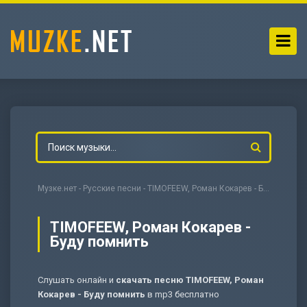
Музке.нет
-
Русские песни
- TIMOFEEW, Роман Кокарев - Буду помнить
TIMOFEEW, Роман Кокарев -
Буду помнить
-
Мольба
Слушать онлайн и
скачать песню TIMOFEEW, Роман
Кокарев - Буду помнить
в mp3 бесплатно