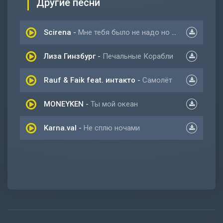
Другие песни
Scirena
-
Мне тебя было не надо но ты сам себя принес
Лиза Гинзбург
-
Печальные Корабли
Rauf & Faik feat. интакто
-
Самолёт
MONEYKEN
-
Ты мой океан
Karna.val
-
Не сплю ночами