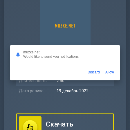
muzke.net
Would like to send you notifications
Битрейт:
320 kbps
Размер:
6.52 МБ
Discard
Allow
Длительность:
2:50
Дата релиза:
19 декабрь 2022
Скачать