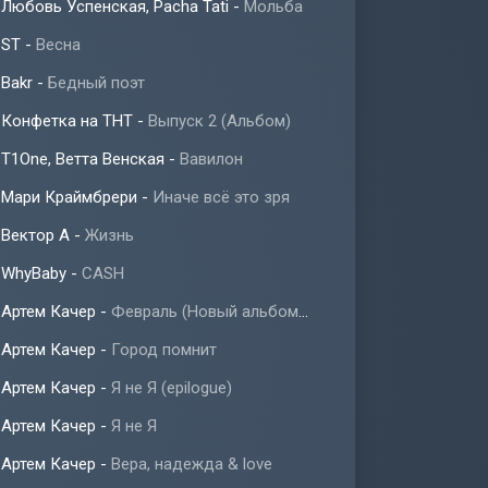
Любовь Успенская, Pacha Tati
-
Мольба
ST
-
Весна
Bakr
-
Бедный поэт
Конфетка на ТНТ
-
Выпуск 2 (Альбом)
T1One, Ветта Венская
-
Вавилон
Мари Краймбрери
-
Иначе всё это зря
Вектор А
-
Жизнь
WhyBaby
-
CASH
Артем Качер
-
Февраль (Новый альбом 2023)
Артем Качер
-
Город помнит
Артем Качер
-
Я не Я (epilogue)
Артем Качер
-
Я не Я
Артем Качер
-
Вера, надежда & love