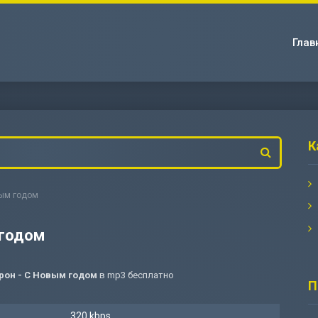
Глав
К
вым годом
 годом
рон - С Новым годом
в mp3 бесплатно
П
320 kbps