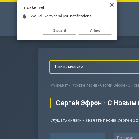
muzke.net
Would like to send you notifications
Discard
Allow
Музке.нет
-
Русские песни
- Сергей Эфрон - С Но
Сергей Эфрон - С Новым
Слушать онлайн и
скачать песню Сергей Эф
-
Мольба
Битрейт: