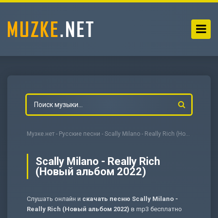
Музке.нет
-
Русские песни
- Scally Milano - Really Rich (Новый альбом 2022)
Scally Milano - Really Rich
(Новый альбом 2022)
-
Мольба
Слушать онлайн и
скачать песню Scally Milano -
Really Rich (Новый альбом 2022)
в mp3 бесплатно