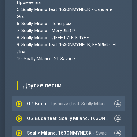
Променяла
5.
Scally Milano feat. 163ONMYNECK - Сделать
Это
6.
Scally Milano - Телеграм
7.
Scally Milano - Могу Ли Я?
8.
Scally Milano - ДЕНЬГИ В КЛУБЕ
9.
Scally Milano feat. 163ONMYNECK, FEARMUCH -
Два
10.
Scally Milano - 21 Savage
Другие песни
OG Buda
-
Грязный (feat. Scally Milano, 163ONMYNECK)
OG Buda feat. Scally Milano, 163ONMYNECK
-
Гря
Scally Milano, 163ONMYNECK
-
Swag