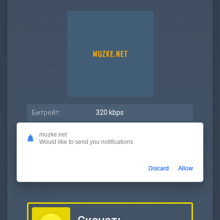
Битрейт:
320 kbps
Размер:
5.36 МБ
muzke.net
Would like to send you notifications
Длительность:
2:20
Дата релиза:
16 декабрь 2022
Discard
Allow