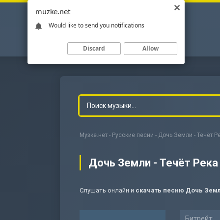
muzke.net
Would like to send you notifications
Discard
Allow
Музке.нет
-
Русские песни
- Дочь Земли - Течёт Р
Дочь Земли - Течёт Река
Слушать онлайн и
скачать песню Дочь Земл
-
Мольба
Битрейт: