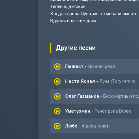
Тёплые, детские
Когда горела Луна, мы отмечали смерть 
Вдувая в лёгкие дым.
Другие песни
Ганвест
-
Ночная река
Настя Ясная
-
Луна (Tory remix)
Олег Газманов
-
Бессмертный по
Уматурман
-
Течёт река Волга
Любэ
-
А река течёт