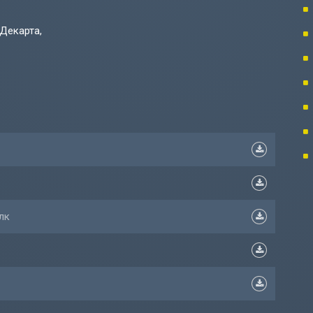
Декарта,
лк