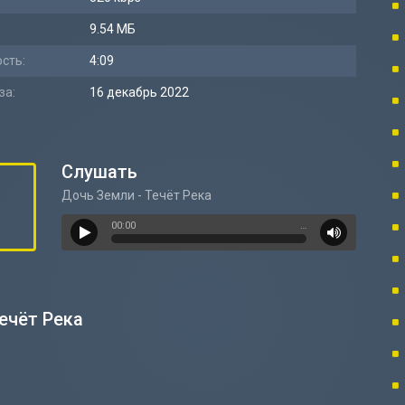
9.54 МБ
сть:
4:09
за:
16 декабрь 2022
Слушать
Дочь Земли - Течёт Река
00:00
…
ечёт Река