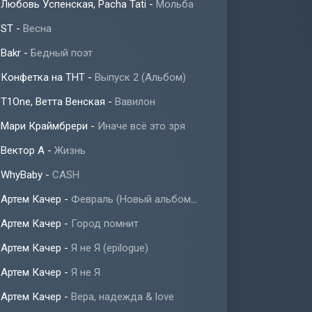
Любовь Успенская, Pacha Tati
-
Мольба
ST
-
Весна
Bakr
-
Бедный поэт
Конфетка на ТНТ
-
Выпуск 2 (Альбом)
T1One, Ветта Венская
-
Вавилон
Мари Краймбрери
-
Иначе всё это зря
Вектор А
-
Жизнь
WhyBaby
-
CASH
Артем Качер
-
Февраль (Новый альбом 2023)
Артем Качер
-
Город помнит
Артем Качер
-
Я не Я (epilogue)
Артем Качер
-
Я не Я
Артем Качер
-
Вера, надежда & love