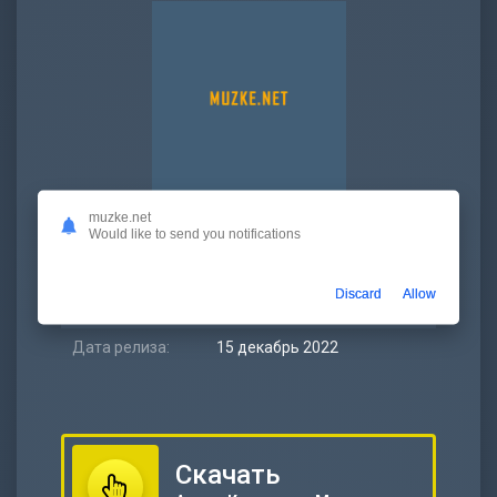
muzke.net
Битрейт:
320 kbps
Would like to send you notifications
Размер:
9.26 МБ
Discard
Allow
Длительность:
4:02
Дата релиза:
15 декабрь 2022
Скачать