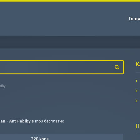
Глав
К
biby
an - Ant Habiby
в mp3 бесплатно
П
320 kbps