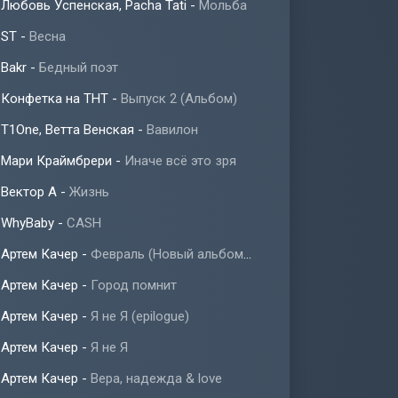
Любовь Успенская, Pacha Tati
-
Мольба
ST
-
Весна
Bakr
-
Бедный поэт
Конфетка на ТНТ
-
Выпуск 2 (Альбом)
T1One, Ветта Венская
-
Вавилон
Мари Краймбрери
-
Иначе всё это зря
Вектор А
-
Жизнь
WhyBaby
-
CASH
Артем Качер
-
Февраль (Новый альбом 2023)
Артем Качер
-
Город помнит
Артем Качер
-
Я не Я (epilogue)
Артем Качер
-
Я не Я
Артем Качер
-
Вера, надежда & love