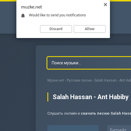
muzke.net
Would like to send you notifications
Discard
Allow
Музке.нет
-
Русские песни
- Salah Hassan - Ant Ha
Salah Hassan - Ant Habiby
Слушать онлайн и
скачать песню Salah Hass
-
Мольба
Битрейт: