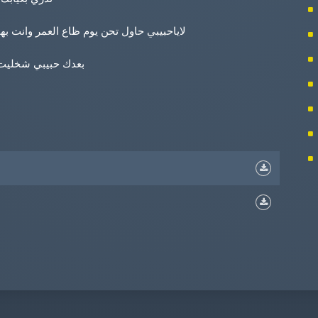
لاياحبيبي حاول تحن يوم ظاع العمر وانت ب
بعدك حبيبي شخليت 