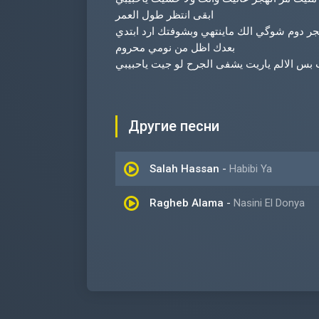
ابقى انتظر طول العمر
هجر دوم شوگي الك ماينتهي وبشوفتك ارد ابتدي
بعدك اظل من نومي محروم
بس الالم ياريت يشفى الجرح لو جيت ياحبيبي
Другие песни
Salah Hassan
-
Habibi Ya
Ragheb Alama
-
Nasini El Donya