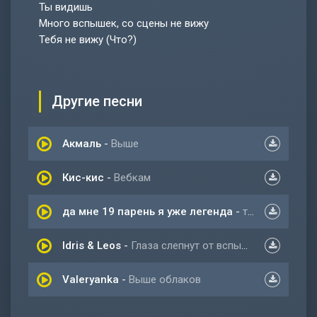
Ты видишь
Много вспышек, со сцены не вижу
Тебя не вижу (Что?)
Другие песни
Акмаль
-
Выше
Кис-кис
-
Вебкам
да мне 19 парень я уже легенда
-
тикток
Idris & Leos
-
Глаза слепнут от вспышек камер
Valeryanka
-
Выше облаков