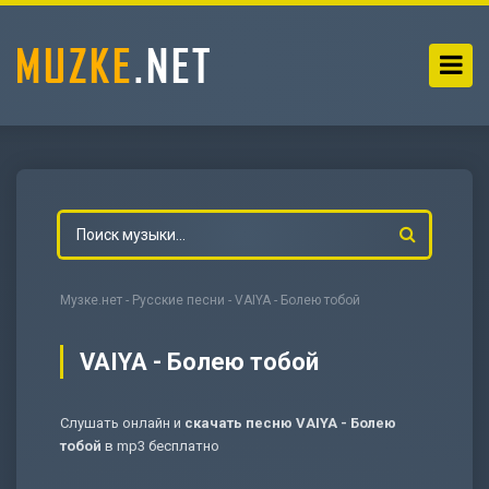
Музке.нет
-
Русские песни
- VAIYA - Болею тобой
VAIYA - Болею тобой
Слушать онлайн и
скачать песню VAIYA - Болею
-
Мольба
тобой
в mp3 бесплатно