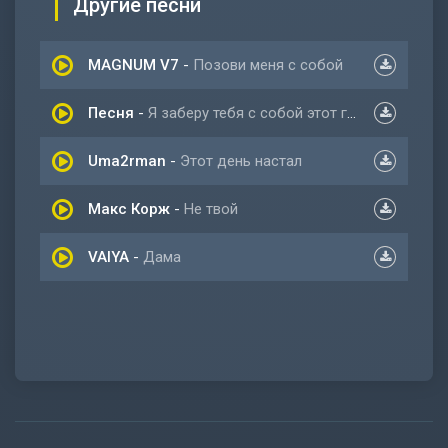
Другие песни
MAGNUM V7
-
Позови меня с собой
Песня
-
Я заберу тебя с собой этот город не родной
Uma2rman
-
Этот день настал
Макс Корж
-
Не твой
VAIYA
-
Дама