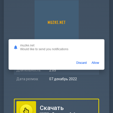
muzke.net
Would like to send you notifications
Битрейт:
320 kbps
Размер:
4.81 МБ
Discard
Allow
Длительность:
2:05
Дата релиза:
07 декабрь 2022
Скачать