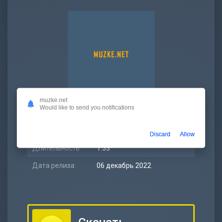
muzke.net
Would like to send you notifications
Битрейт:
320 kbps
Размер:
4.36 МБ
Discard
Allow
Длительность:
1:53
Дата релиза:
06 декабрь 2022