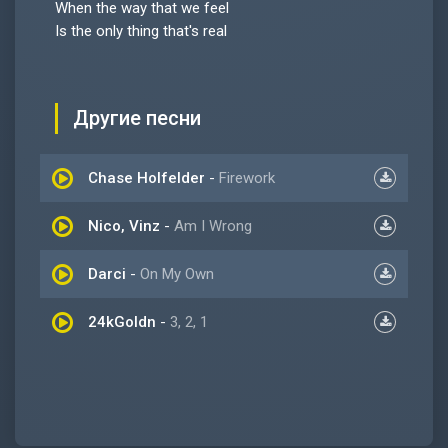
When the way that we feel
Is the only thing that's real
Другие песни
Chase Holfelder
-
Firework
Nico, Vinz
-
Am I Wrong
Darci
-
On My Own
24kGoldn
-
3, 2, 1