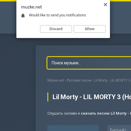
muzke.net
Would like to send you notifications
Discard
Allow
Музке.нет
-
Русские песни
- Lil Morty - LIL MORTY
Lil Morty - LIL MORTY 3 
Слушать онлайн и
скачать песню Lil Morty -
-
Мольба
Битрейт: