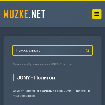
Музке.нет
-
Русские песни
- JONY - Полигон
JONY - Полигон
Слушать онлайн и
скачать песню JONY - Полигон
в
-
Мольба
mp3 бесплатно