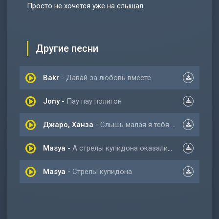
Просто не хочется уже на слышал
Другие песни
Bakr
-
Давай за любовь вместе
Jony
-
Пау пау полигон
Джаро, Ханза
-
Слышь малая я тебя кохаю
Masya
-
А стрелы купидона оказались ножами
Masya
-
Стрелы купидона