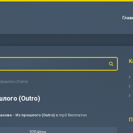
Глав
К
 прошлого (Outro)
шлого (Outro)
анова - Из прошлого (Outro)
в mp3 бесплатно
П
320 kbps