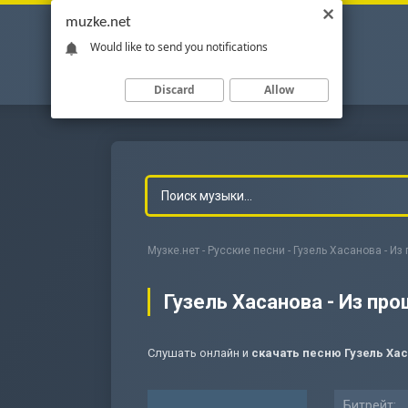
muzke.net
Would like to send you notifications
Discard
Allow
Музке.нет
-
Русские песни
- Гузель Хасанова - Из
Гузель Хасанова - Из про
Слушать онлайн и
скачать песню Гузель Хас
-
Мольба
Битрейт: