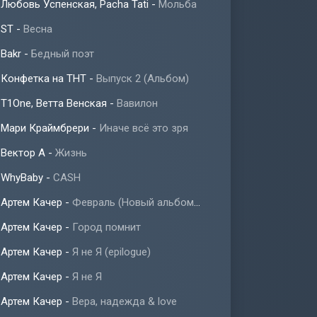
Любовь Успенская, Pacha Tati
-
Мольба
ST
-
Весна
Bakr
-
Бедный поэт
Конфетка на ТНТ
-
Выпуск 2 (Альбом)
T1One, Ветта Венская
-
Вавилон
Мари Краймбрери
-
Иначе всё это зря
Вектор А
-
Жизнь
WhyBaby
-
CASH
Артем Качер
-
Февраль (Новый альбом 2023)
Артем Качер
-
Город помнит
Артем Качер
-
Я не Я (epilogue)
Артем Качер
-
Я не Я
Артем Качер
-
Вера, надежда & love