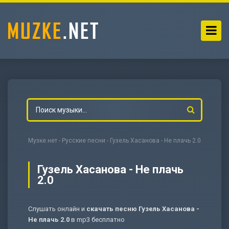
Музке.нет
-
Русские песни
- Гузель Хасанова - Не плачь 2.0
Гузель Хасанова - Не плачь
2.0
-
Мольба
Слушать онлайн и
скачать песню Гузель Хасанова -
Не плачь 2.0
в mp3 бесплатно