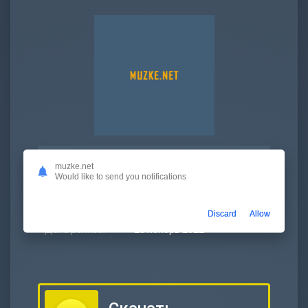
Битрейт:
320 kbps
muzke.net
Would like to send you notifications
Размер:
7.21 МБ
Длительность:
3:08
Discard
Allow
Дата релиза:
25 ноябрь 2022