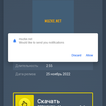
muzke.net
Would like to send you notifications
Битрейт:
320 kbps
Discard
Allow
Размер:
6.69 МБ
Длительность:
2:55
Дата релиза:
25 ноябрь 2022
Скачать