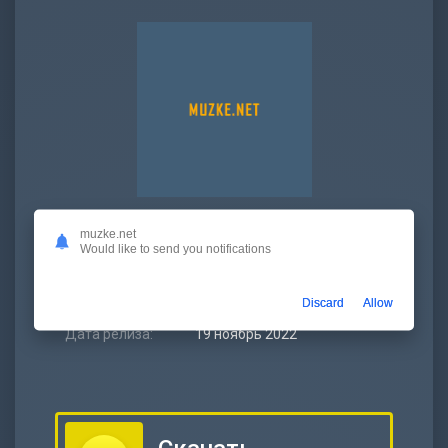
Битрейт:
320 kbps
muzke.net
Would like to send you notifications
Размер:
2.33 МБ
Длительность:
1:00
Discard
Allow
Дата релиза:
19 ноябрь 2022