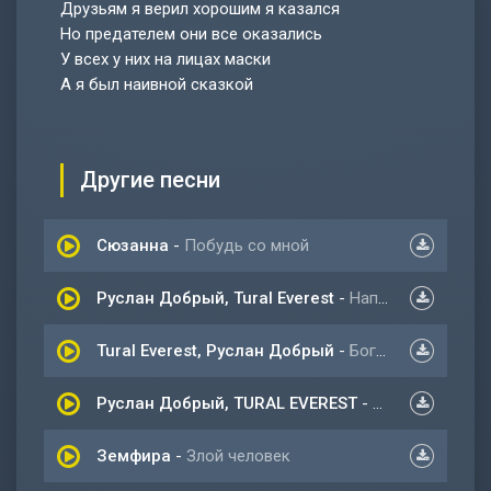
Друзьям я верил хорошим я казался
Но предателем они все оказались
У всех у них на лицах маски
А я был наивной сказкой
Другие песни
Сюзанна
-
Побудь со мной
Руслан Добрый, Tural Everest
-
Напрасно
Tural Everest, Руслан Добрый
-
Богатый
Руслан Добрый, TURAL EVEREST
-
Добрый я
Земфира
-
Злой человек