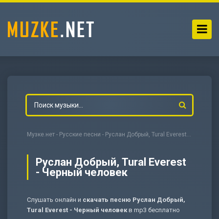
Музке.нет
-
Русские песни
- Руслан Добрый, Tural Everest - Черный человек
Руслан Добрый, Tural Everest
- Черный человек
-
Мольба
Слушать онлайн и
скачать песню Руслан Добрый,
Tural Everest - Черный человек
в mp3 бесплатно