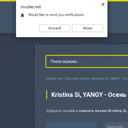
muzke.net
Would like to send you notifications
Discard
Allow
Музке.нет
-
Русские песни
- Kristina Si, YANGY - О
Kristina Si, YANGY - Осень
Слушать онлайн и
скачать песню Kristina Si
-
Мольба
Битрейт: