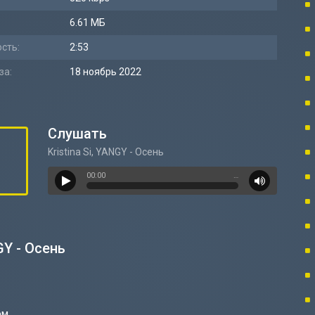
6.61 МБ
сть:
2:53
за:
18 ноябрь 2022
Слушать
Kristina Si, YANGY - Осень
00:00
…
GY - Осень
ом