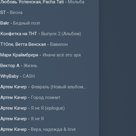
Любовь Успенская, Pacha Tati
-
Мольба
ST
-
Весна
Bakr
-
Бедный поэт
Конфетка на ТНТ
-
Выпуск 2 (Альбом)
T1One, Ветта Венская
-
Вавилон
Мари Краймбрери
-
Иначе всё это зря
Вектор А
-
Жизнь
WhyBaby
-
CASH
Артем Качер
-
Февраль (Новый альбом 2023)
Артем Качер
-
Город помнит
Артем Качер
-
Я не Я (epilogue)
Артем Качер
-
Я не Я
Артем Качер
-
Вера, надежда & love