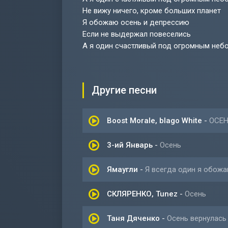
Не вижу ничего, кроме больших планет
Я обожаю осень и депрессию
Если не выдержал повеселись
А я один счастливый под огромным неб
Другие песни
Boost Morale, blago White
-
ОСЕ
3-ий Январь
-
Осень
Ямаугли
-
Я всегда один я обож
СКЛЯРЕНКО, Tunez
-
Осень
Таня Дяченко
-
Осень вернулась