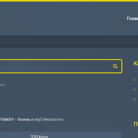
Глав
К
сень
, YANGY - Осень
в mp3 бесплатно
П
320 kbps