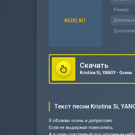
Размер:
Длительно
Дата рели
Скачать
Kristina Si, YANGY - Осень
Текст песни Kristina Si, YAN
Я обожаю осень и депрессию
Если не выдержал повеселись
А я один счастливый под огромным неб