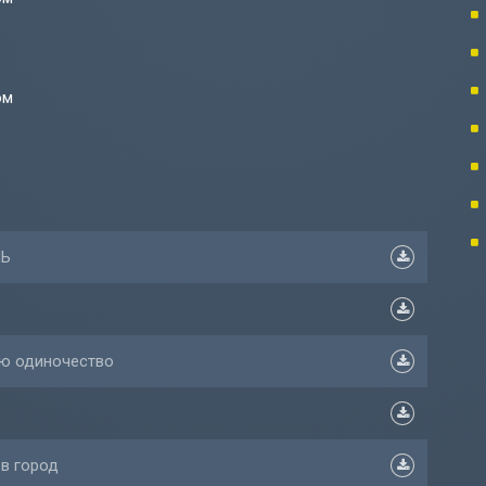
ом
НЬ
аю одиночество
 в город