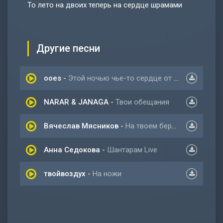
То лето на двоих теперь на сердце шрамами
Другие песни
ooes
-
Этой ночью чье-то сердце от любви горит
NARAR & JANAGA
-
Твои обещания
Вячеслав Мясников
-
На твоем берегу Лето
Анна Седокова
-
Шантарам Live
твойвоздух
-
На ножи