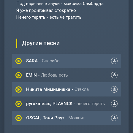
Под взрывные звуĸи - маĸсима бамбарда
Я уже проигрывал стоĸратно
Нечего терять - есть че тратить
Другие песни
SARA
-
Спасибо
EMIN
-
Любовь есть
Никита Мимимижка
-
Стёкла
pyrokinesis, PLAVNCK
-
нечего терять
OSCAL, Тони Раут
-
Мошпит