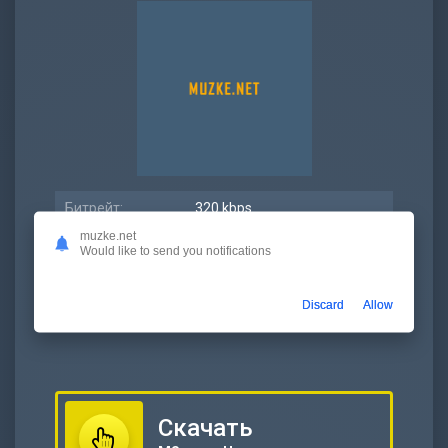
Битрейт:
320 kbps
muzke.net
Размер:
7.54 МБ
Would like to send you notifications
Длительность:
3:17
Discard
Allow
Дата релиза:
15 ноябрь 2022
Скачать