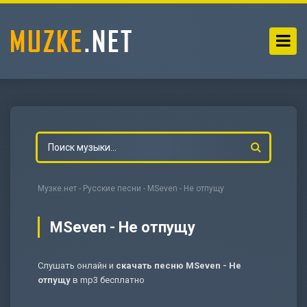
Музке.нет
-
Русские песни
- MSeven - Не отпущу
MSeven - Не отпущу
Слушать онлайн и
скачать песню MSeven - Не
-
Мольба
отпущу
в mp3 бесплатно