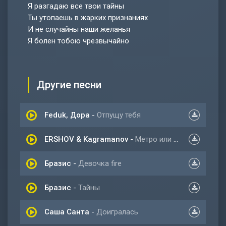
Я разгадаю все твои тайны
Ты утопаешь в жарких признаниях
И не случайны наши желанья
Я болен тобою чрезвычайно
Другие песни
Feduk, Дора
-
Отпущу тебя
ERSHOV & Kagramanov
-
Метро или Ламбо
Бразис
-
Девочка fire
Бразис
-
Тайны
Саша Санта
-
Доигралась