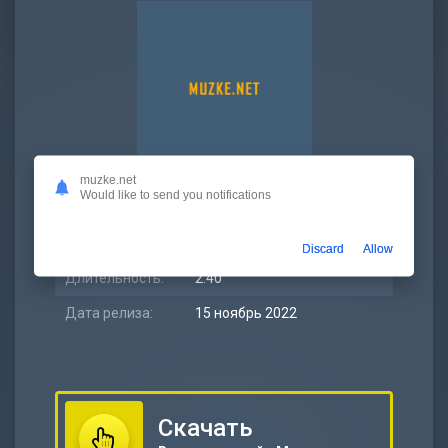
muzke.net
Would like to send you notifications
Битрейт:
320 kbps
Размер:
6.13 МБ
Discard
Allow
Длительность:
2:40
Дата релиза:
15 ноябрь 2022
Скачать