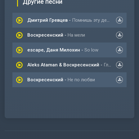
Другие песни
Дмитрий Гревцев
-
Помнишь эту девочку
Воскресенский
-
На мели
escape, Даня Милохин
-
So low
Aleks Ataman & Воскресенский
-
Глаза под капюшон
Воскресенский
-
Не по любви