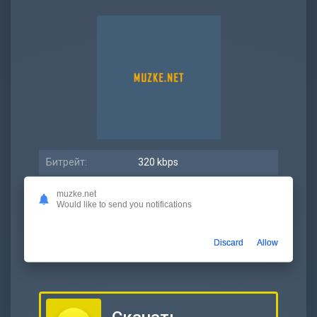
Битрейт:
320 kbps
Размер:
8.9 МБ
muzke.net
Would like to send you notifications
Длительность:
3:53
Дата релиза:
11 ноябрь 2022
Discard
Allow