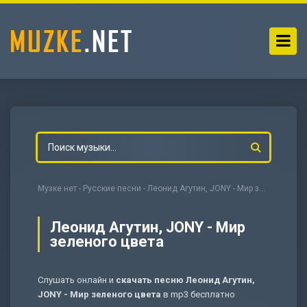
Музке.нет
-
Русские песни
- Леонид Агутин, JONY - Мир зеленого цвета
Леонид Агутин, JONY - Мир
зеленого цвета
-
Мольба
Слушать онлайн и
скачать песню Леонид Агутин,
JONY - Мир зеленого цвета
в mp3 бесплатно