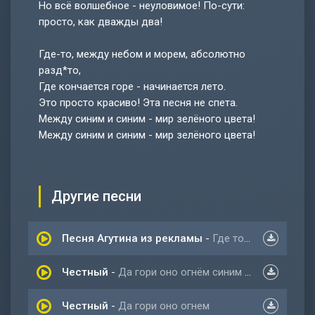
Но всё волшебное - неуловимое! По-сути:
просто, как дважды два!
Где-то, между небом и морем, абсолютно
разд*то,
Где кончается горе - начинается лето.
Это просто красиво! Эта песня не спета.
Между синим и синим - мир зелёного цвета!
Между синим и синим - мир зелёного цвета!
Другие песни
Песня Агутина из рекламы
-
Где то между небом и морем
Честный
-
Да гори оно огнём синим пламенем
Честный
-
Да гори оно огнем