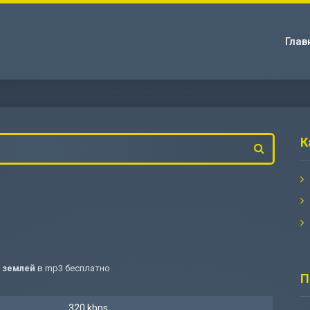
Глав
К
д землей
в mp3 бесплатно
П
320 kbps