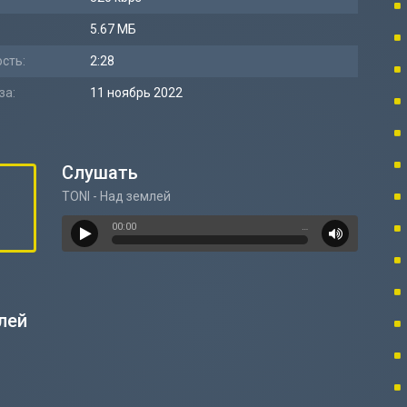
5.67 МБ
сть:
2:28
за:
11 ноябрь 2022
Слушать
TONI - Над землей
00:00
…
лей