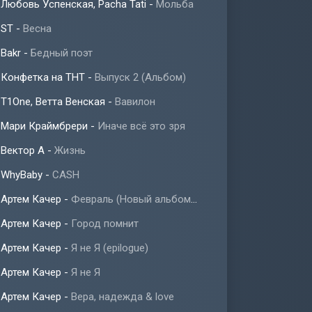
Любовь Успенская, Pacha Tati
-
Мольба
ST
-
Весна
Bakr
-
Бедный поэт
Конфетка на ТНТ
-
Выпуск 2 (Альбом)
T1One, Ветта Венская
-
Вавилон
Мари Краймбрери
-
Иначе всё это зря
Вектор А
-
Жизнь
WhyBaby
-
CASH
Артем Качер
-
Февраль (Новый альбом 2023)
Артем Качер
-
Город помнит
Артем Качер
-
Я не Я (epilogue)
Артем Качер
-
Я не Я
Артем Качер
-
Вера, надежда & love