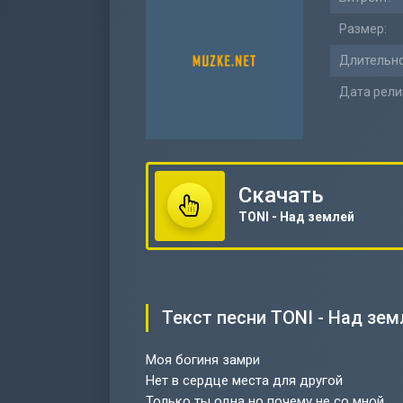
Размер:
Длительно
Дата рели
Скачать
TONI - Над землей
Текст песни TONI - Над зем
Моя богиня замри
Нет в сердце места для другой
Только ты одна но почему не со мной