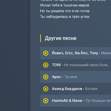
Искал тебя в тысячах миров
Но ты решила что я не готов
Ты заблудилась в трёх углах
Другие песни
Йович, Eriic, Na.Rec, Timy
-
Мама
TONI
-
Не показывай свою боль
Арис
-
Ты моя
Ахмед Бердуков
-
Богиня
HammAli & Navai
-
Тут больше не