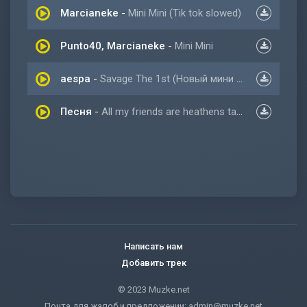
Marcianeke
-
Mini Mini (Tik tok slowed)
Punto40, Marcianeke
-
Mini Mini
aespa
-
Savage The 1st (Новый мини альбом 2021)
Песня
-
All my friends are heathens take it slow
Написать нам
Добавить трек
© 2023 Muzke.net
Почта для жалоб и предложении:
admin@muzke.net