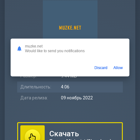
muzke.net
Would like to send you notifications
Битрейт:
320 kbps
Discard
Allow
Размер:
9.44 МБ
Длительность:
4:06
Дата релиза:
09 ноябрь 2022
Скачать