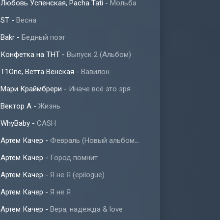
Любовь Успенская, Pacha Tati
-
Мольба
ST
-
Весна
Bakr
-
Бедный поэт
Конфетка на ТНТ
-
Выпуск 2 (Альбом)
T1One, Ветта Венская
-
Вавилон
Мари Краймбрери
-
Иначе всё это зря
Вектор А
-
Жизнь
WhyBaby
-
CASH
Артем Качер
-
Февраль (Новый альбом 2023)
Артем Качер
-
Город помнит
Артем Качер
-
Я не Я (epilogue)
Артем Качер
-
Я не Я
Артем Качер
-
Вера, надежда & love