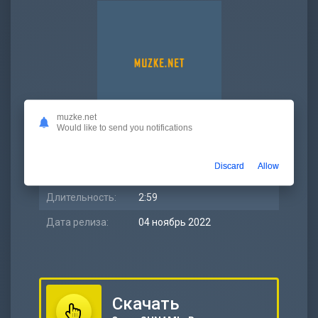
muzke.net
Would like to send you notifications
Битрейт:
320 kbps
Discard
Allow
Размер:
6.87 МБ
Длительность:
2:59
Дата релиза:
04 ноябрь 2022
Скачать