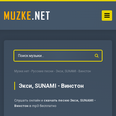
Музке.нет
-
Русские песни
- Экси, SUNAMI - Винстон
Экси, SUNAMI - Винстон
Слушать онлайн и
скачать песню Экси, SUNAMI -
-
Мольба
Винстон
в mp3 бесплатно