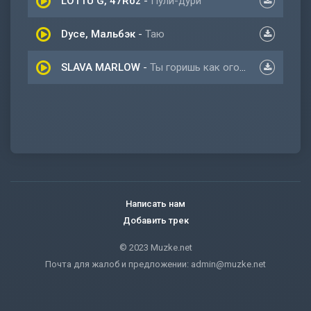
LOTTU G, 47Roz
-
Пули-дури
Dyce, Мальбэк
-
Таю
SLAVA MARLOW
-
Ты горишь как огонь
Написать нам
Добавить трек
© 2023 Muzke.net
Почта для жалоб и предложении:
admin@muzke.net