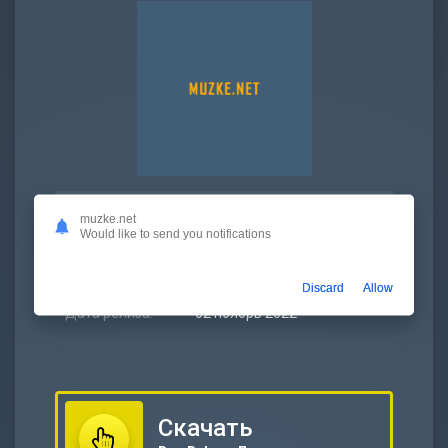
Битрейт:
320 kbps
muzke.net
Would like to send you notifications
Размер:
8.29 МБ
Длительность:
3:36
Discard
Allow
Дата релиза:
02 ноябрь 2022
Скачать