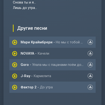
Снова ты и я...
Лишь до утра...
Другие песни
Мари Краймбрери
-
Но мы с тобой так похожи
NOVAYA
-
Качели
Goro
-
Улала мы с пацанами поём до утра
J-Ray
-
Кармелита
Фактор 2
-
До утра