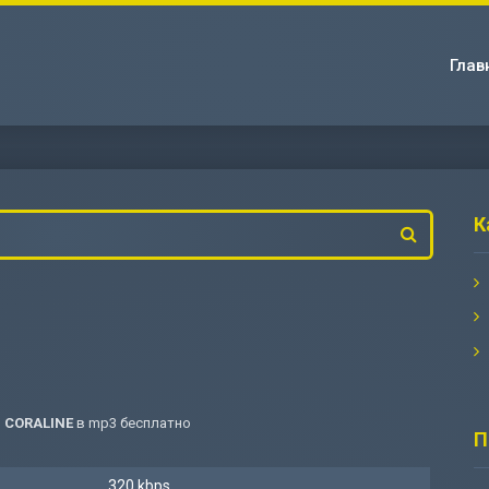
Глав
К
- CORALINE
в mp3 бесплатно
П
320 kbps