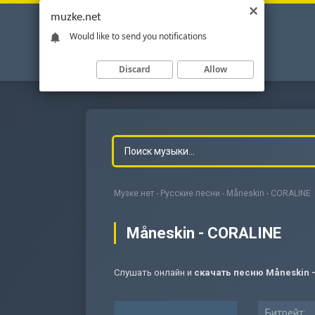
muzke.net
Would like to send you notifications
Discard
Allow
Музке.нет
-
Русские песни
- Måneskin - CORALINE
Måneskin - CORALINE
Слушать онлайн и
скачать песню Måneskin 
-
Мольба
Битрейт: