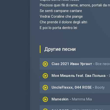
Preziosi quei fili di rame, amore, portali da 
Se senti campane cantare
Vedrai Coraline che piange
Che prende il dolore degli altri
E poi lo porta dentro lei
Другие песни
Ciao 2021 Иван Ургант
-
Все пес
Моя Мишель feat. Ева Польна
-
UncleFlexxx, 044 ROSE
-
Booty
Maneskin
-
Mamma Mia