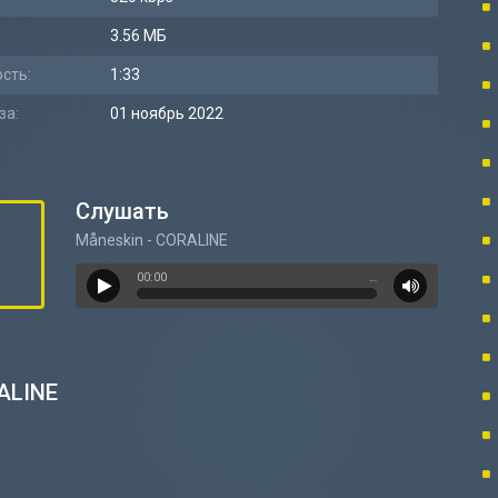
3.56 МБ
сть:
1:33
за:
01 ноябрь 2022
Слушать
Måneskin - CORALINE
00:00
…
RALINE