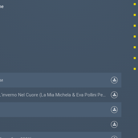
me
ни
L'inverno Nel Cuore (La Mia Michela & Eva Pollini Per Ciao 2021)