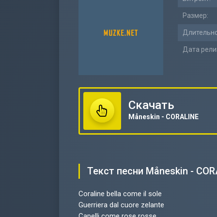
Размер:
Длительно
Дата рели
Скачать
Måneskin - CORALINE
Текст песни Måneskin - CO
Coraline bella come il sole
Guerriera dal cuore zelante
Capelli come rose rosse