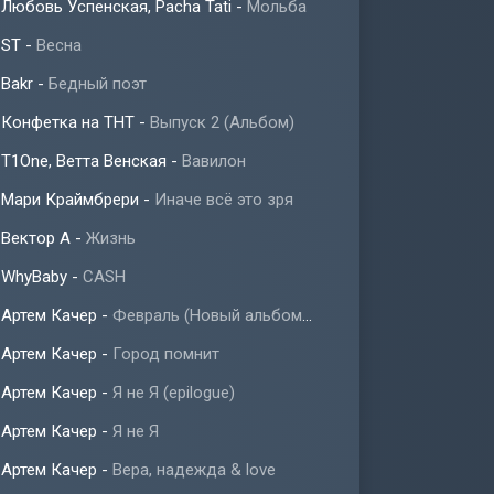
Любовь Успенская, Pacha Tati
-
Мольба
ST
-
Весна
Bakr
-
Бедный поэт
Конфетка на ТНТ
-
Выпуск 2 (Альбом)
T1One, Ветта Венская
-
Вавилон
Мари Краймбрери
-
Иначе всё это зря
Вектор А
-
Жизнь
WhyBaby
-
CASH
Артем Качер
-
Февраль (Новый альбом 2023)
Артем Качер
-
Город помнит
Артем Качер
-
Я не Я (epilogue)
Артем Качер
-
Я не Я
Артем Качер
-
Вера, надежда & love