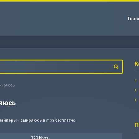
Глав
К
смиряюсь
ряюсь
найперы - смиряюсь
в mp3 бесплатно
П
320 kbps