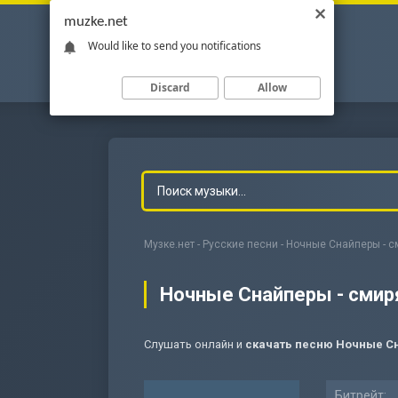
muzke.net
Would like to send you notifications
Discard
Allow
Музке.нет
-
Русские песни
- Ночные Снайперы - 
Ночные Снайперы - сми
Слушать онлайн и
скачать песню Ночные С
-
Мольба
Битрейт: