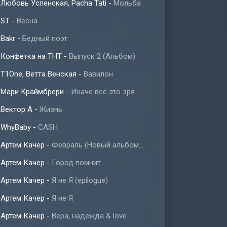
Любовь Успенская, Pacha Tati
-
Мольба
ST
-
Весна
Bakr
-
Бедный поэт
Конфетка на ТНТ
-
Выпуск 2 (Альбом)
T1One, Ветта Венская
-
Вавилон
Мари Краймбрери
-
Иначе всё это зря
Вектор А
-
Жизнь
WhyBaby
-
CASH
Артем Качер
-
Февраль (Новый альбом 2023)
Артем Качер
-
Город помнит
Артем Качер
-
Я не Я (epilogue)
Артем Качер
-
Я не Я
Артем Качер
-
Вера, надежда & love