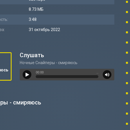
8.73 МБ
сть:
3:48
за:
31 октябрь 2022
Слушать
Ночные Снайперы - смиряюсь
яюсь
00:00
…
еры - смиряюсь