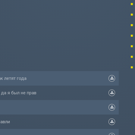
к летят года
 да я был не прав
равли