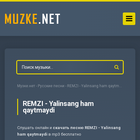
Музке.нет
-
Русские песни
- REMZI - Yalinsang ham qaytmaydi
REMZI - Yalinsang ham
qaytmaydi
-
Мольба
Слушать онлайн и
скачать песню REMZI - Yalinsang
ham qaytmaydi
в mp3 бесплатно