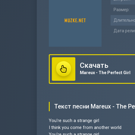
Размер:
Длительно
Дата рели
Скачать
Mareux - The Perfect Girl
Текст песни Mareux - The Per
You're such a strange girl
I think you come from another world
You're such a strange girl