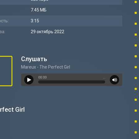
7.45 МБ
сть:
3:15
за:
29 октябрь 2022
Слушать
Mareux - The Perfect Girl
00:00
…
fect Girl