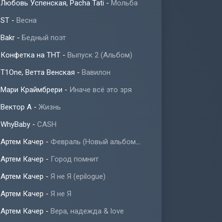
Любовь Успенская, Pacha Tati
-
Мольба
ST
-
Весна
Bakr
-
Бедный поэт
Конфетка на ТНТ
-
Выпуск 2 (Альбом)
T1One, Ветта Венская
-
Вавилон
Мари Краймбрери
-
Иначе всё это зря
Вектор А
-
Жизнь
WhyBaby
-
CASH
Артем Качер
-
Февраль (Новый альбом 2023)
Артем Качер
-
Город помнит
Артем Качер
-
Я не Я (epilogue)
Артем Качер
-
Я не Я
Артем Качер
-
Вера, надежда & love