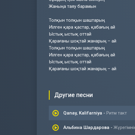
Жаныңа таяу барамын
Толқын толқын шаштарың
Иілген қара қастар, қабағың ай
Ыстық ыстық оттай
Қарағаны шоқтай жанарың – ай
Толқын толқын шаштарың
Иілген қара қастар, қабағың ай
Ыстық ыстық оттай
Қарағаны шоқтай жанарың – ай
Другие песни
Qanay, Kalifarniya
-
Ритм такт
Альбина Шардарова
-
Жүрегімні