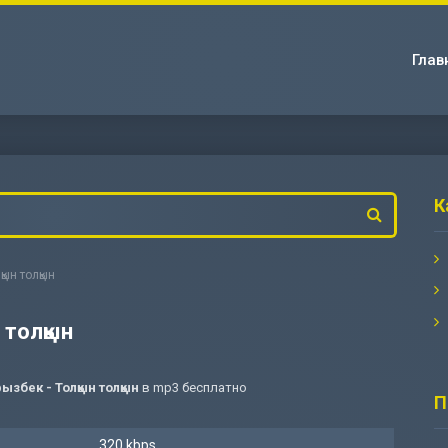
Глав
К
қын толқын
 толқын
ызбек - Толқын толқын
в mp3 бесплатно
П
320 kbps