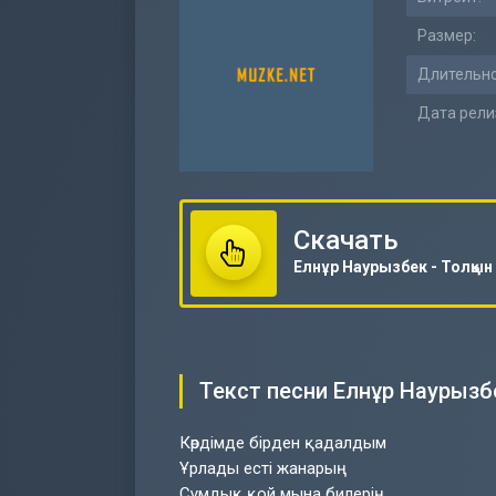
Размер:
Длительно
Дата рели
Скачать
Текст песни Елнұр Наурызбе
Көрдімде бірден қадалдым
Ұрлады есті жанарың
Сұмдық қой мына билерің