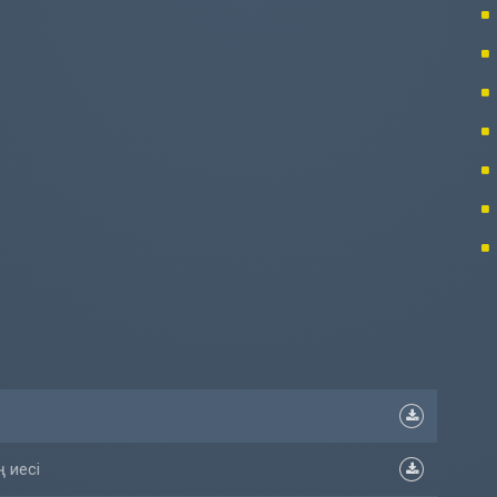
ң иесі