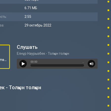
6.71 МБ
сть:
2:55
за:
29 октябрь 2022
Слушать
Елнұр Наурызбек - Толқын толқын
Елнұр Наурызбек - Толқын толқын
00:00
…
к - Толқын толқын