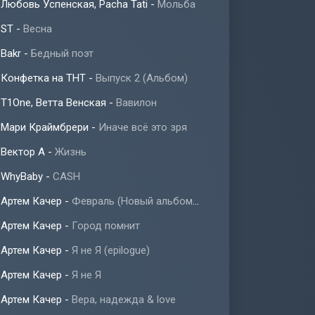
Любовь Успенская, Pacha Tati
-
Мольба
ST
-
Весна
Bakr
-
Бедный поэт
Конфетка на ТНТ
-
Выпуск 2 (Альбом)
T1One, Ветта Венская
-
Вавилон
Мари Краймбрери
-
Иначе всё это зря
Вектор А
-
Жизнь
WhyBaby
-
CASH
Артем Качер
-
Февраль (Новый альбом 2023)
Артем Качер
-
Город помнит
Артем Качер
-
Я не Я (epilogue)
Артем Качер
-
Я не Я
Артем Качер
-
Вера, надежда & love