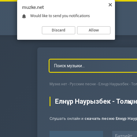
muzke.net
Would like to send you notifications
Discard
Allow
Музке.нет
-
Русские песни
- Елнұр Наурызбек - Тол
Елнұр Наурызбек - Толқын
Слушать онлайн и
скачать песню Елнұр Наур
-
Мольба
Битрейт: