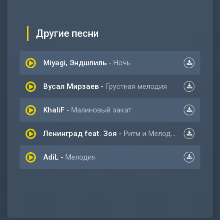
Другие песни
Miyagi, Эндшпиль
-
Ночь
Вусал Мирзаев
-
Грустная мелодия
KhaliF
-
Малиновый закат
Ленинград feat. Зоя
-
Ритм и Мелодия
AdiL
-
Мелодия