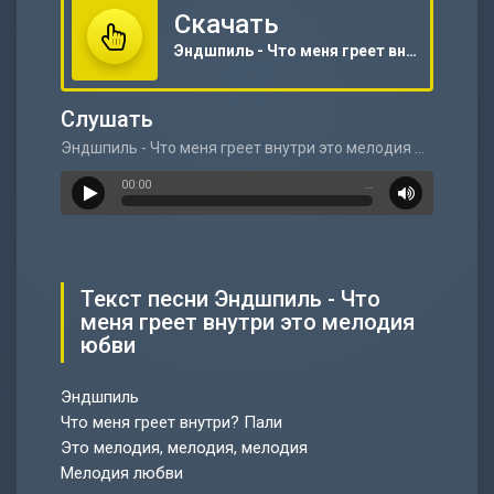
Скачать
Эндшпиль - Что меня греет внутри это мелодия юбви
Слушать
Эндшпиль - Что меня греет внутри это мелодия юбви
00:00
…
Текст песни Эндшпиль - Что
меня греет внутри это мелодия
юбви
Эндшпиль
Что меня греет внутри? Пали
Это мелодия, мелодия, мелодия
Мелодия любви