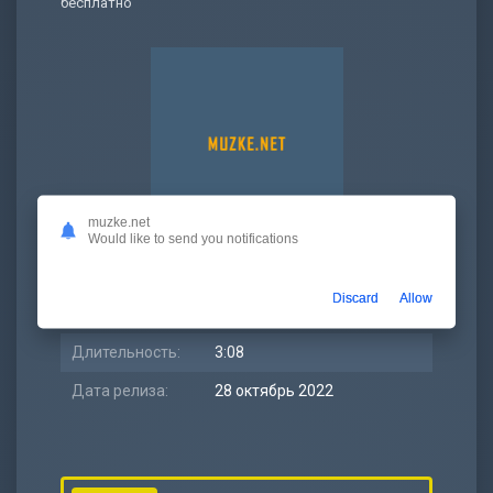
бесплатно
muzke.net
Would like to send you notifications
Битрейт:
320 kbps
Discard
Allow
Размер:
7.22 МБ
Длительность:
3:08
Дата релиза:
28 октябрь 2022